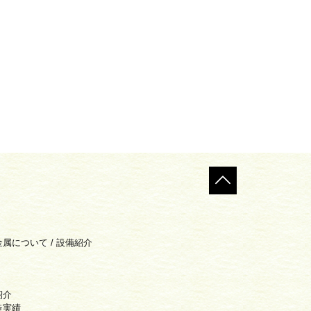
金属について
/
設備紹介
紹介
造実績